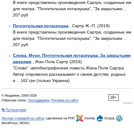
В книге представлены произведения Сартра, созданные им
для театра: "Почтительная потаскушка", "За закрытыми…
207 руб
Почтительная потаскушка
, Сартр Ж.-П. (2019)
4
В книге представлены произведения Сартра, созданные им
для театра: "Почтительная потаскушка", "За закрытыми…
207 руб
Слова. Мухи. Почтительная потаскушка. За закрытыми
5
дверями
, Жан-Поль Сартр (2016)
"Слова" -автобиографичная повесть Жана Поля Сартра.
Автор откровенно рассказывает о своем детстве, родных
и… 162 грн (только Украина)
© Академик, 2000-2026
18+
Обратная связь:
Техподдержка
,
Реклама на сайте
👣 Путешествия
Экспорт словарей на сайты
, сделанные на PHP,
Joomla,
Drupal,
WordPress, MODx.